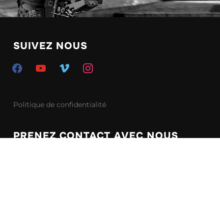
SUIVEZ NOUS
Politique de confidentialité
PRENEZ CONTACT AVEC NOUS
218 bis rue d’Elbeuf
76410 Freneuse
Telephone :
06 07 62 37 50
Nous contacter